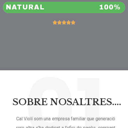
NATURAL
100%





01
SOBRE NOSALTRES....
Cal Violí som una empresa familiar que generació
rere altra s’ha dedicat a l’ofici de pagès, conreant